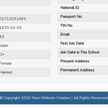
National ID
Passport No
01711031065
TIN No
1970-01-01
Email
10
First Join Date
Islam
Join Date in This School
O+
Present Address
Female
Permanent Address
Married
© Copyright
2026 New Website Creation | All Rights Reserved