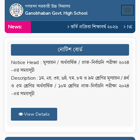
গণভবন সরকারী উচ্চ বিদ্যালয়
Ganobhaban Govt. High School
News:
ভর্তি প্রক্রিয়া শিক্ষাবর্ষ ২০২৬
NOC o
নোটিশ বোর্ড
Notice Head : মূল্যায়ন / অর্ধবার্ষিক / প্রাক-নির্বাচনি পরীক্ষা ২০২৪
-এর সময়সূচী
Description : ১ম, ২য়, ৩য়, ৬ষ্ঠ, ৭ম, ৮ম ও ৯ম শ্রেণির মূল্যায়ন / ৪র্থ
ও ৫ম শ্রেণির অর্ধবার্ষিক / ১০ম শ্রেণির প্রাক-নির্বাচনি পরীক্ষা ২০২৪
-এর সময়সূচী
View Details