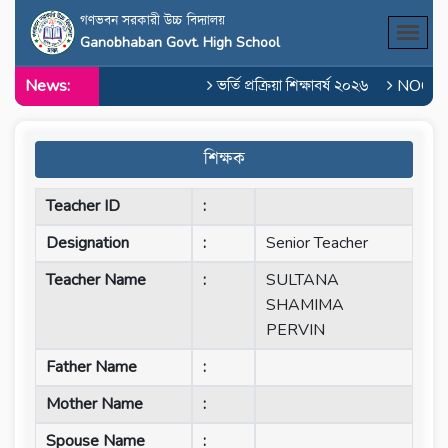
গণভবন সরকারী উচ্চ বিদ্যালয়
Ganobhaban Govt. High School
News:
ভর্তি প্রক্রিয়া শিক্ষাবর্ষ ২০২৬
NOC of 
শিক্ষক
Teacher ID
:
Designation
:
Senior Teacher
Teacher Name
:
SULTANA
SHAMIMA
PERVIN
Father Name
:
Mother Name
:
Spouse Name
: